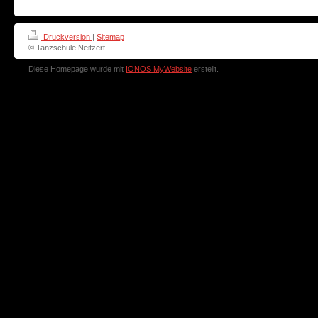
Druckversion
|
Sitemap
© Tanzschule Neitzert
Diese Homepage wurde mit
IONOS MyWebsite
erstellt.