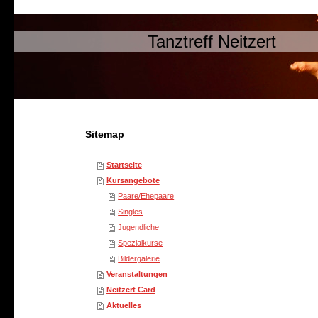
Tanztreff Neitzert
Sitemap
Startseite
Kursangebote
Paare/Ehepaare
Singles
Jugendliche
Spezialkurse
Bildergalerie
Veranstaltungen
Neitzert Card
Aktuelles