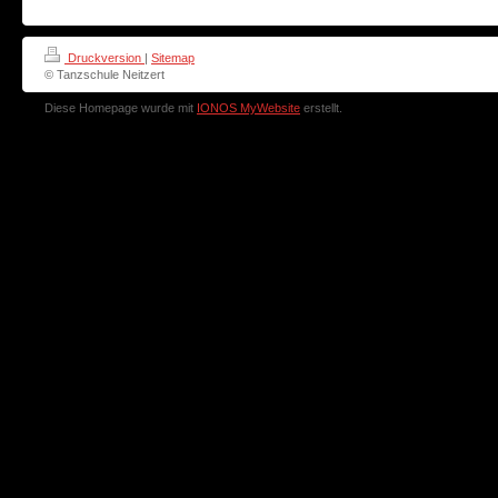
Druckversion
|
Sitemap
© Tanzschule Neitzert
Diese Homepage wurde mit
IONOS MyWebsite
erstellt.