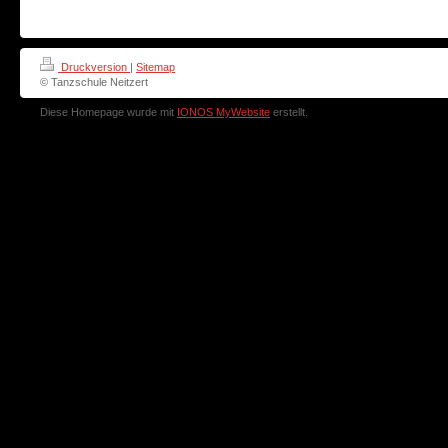
Druckversion
|
Sitemap
© Tanzschule Neitzert
Diese Homepage wurde mit
IONOS MyWebsite
erstellt.