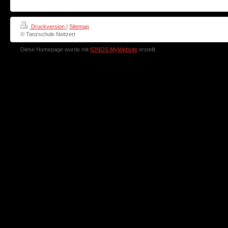
Druckversion
|
Sitemap
© Tanzschule Neitzert
Diese Homepage wurde mit
IONOS MyWebsite
erstellt.