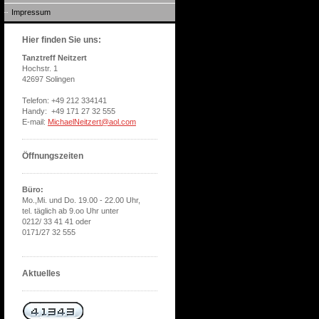
Impressum
Hier finden Sie uns:
Tanztreff Neitzert
Hochstr. 1
42697 Solingen
Telefon: +49 212 334141
Handy: +49 171 27 32 555
E-mail:
MichaelNeitzert@aol.com
Öffnungszeiten
Büro:
Mo.,Mi. und Do. 19.00 - 22.00 Uhr,
tel. täglich ab 9.oo Uhr unter
0212/ 33 41 41 oder
0171/27 32 555
Aktuelles