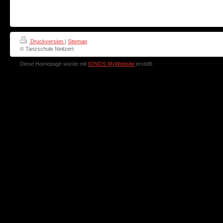
Druckversion
|
Sitemap
© Tanzschule Neitzert
Diese Homepage wurde mit
IONOS MyWebsite
erstellt.